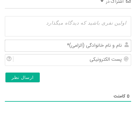
اشتراک در
نام
و
پس
نام
الک
خان
(ال
0
کامنت