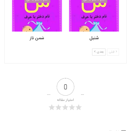
سُنبل
سَمن ناز
قبلی
بعدی
0
امتیاز مقاله