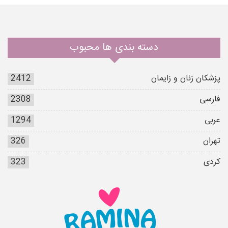
دسته بندی ها محبوب
پزشکان زنان و زایمان
2412
فارسی
2308
عربی
1294
تهران
326
کردی
323