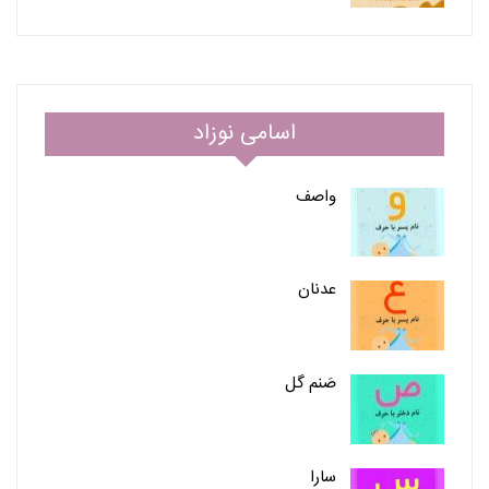
اسامی نوزاد
واصف
عدنان
صَنم گل
سارا