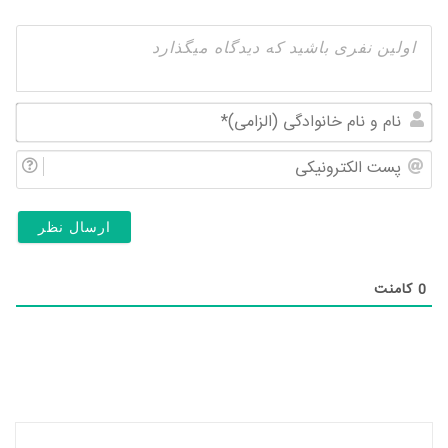
نام
و
پس
نام
الک
خان
(ال
0
کامنت