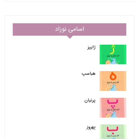
اسامی نوزاد
ژاییز
هباسپ
پرنیان
بِهروز