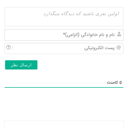
نام
و
پس
نام
الک
خان
(ال
0
کامنت