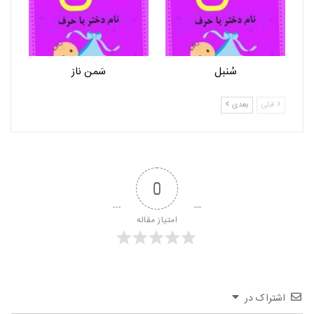
سُنبل
سَمن ناز
قبلی
بعدی
0
امتیاز مقاله
اشتراک در