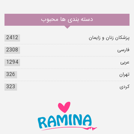
دسته بندی ها محبوب
پزشکان زنان و زایمان
2412
فارسی
2308
عربی
1294
تهران
326
کردی
323