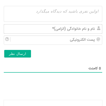
نام
و
پس
نام
الک
خان
(ال
0
کامنت