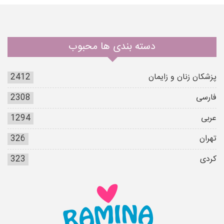
دسته بندی ها محبوب
پزشکان زنان و زایمان
2412
فارسی
2308
عربی
1294
تهران
326
کردی
323