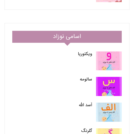
اسامی نوزاد
ویکتوریا
سالومه
اَسد الله
گلرنگ