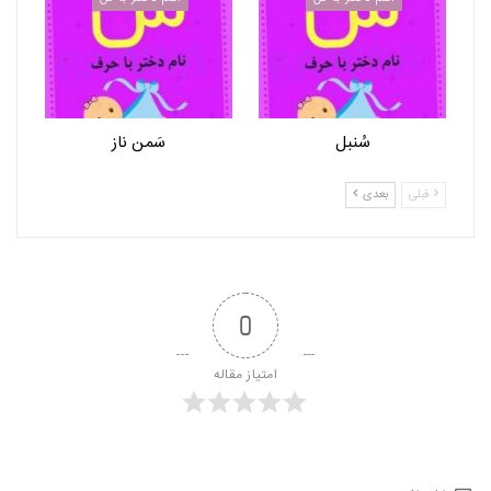
سُنبل
سَمن ناز
قبلی
بعدی
0
امتیاز مقاله