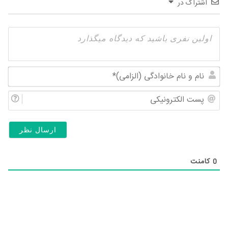
اشتراک در
نام
و
پس
نام
الک
خان
(ال
0
کامنت