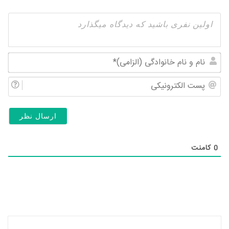
نام
و
پس
نام
الک
خان
(ال
0
کامنت