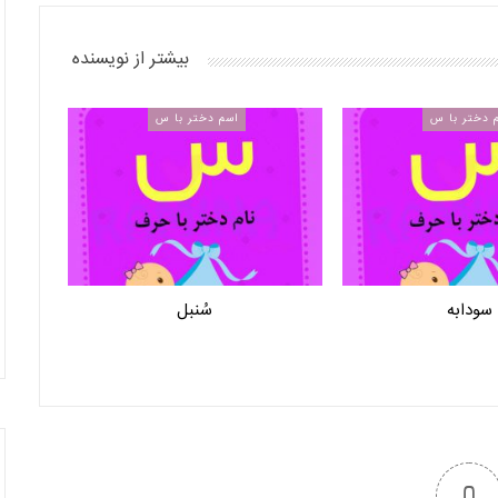
بیشتر از نویسنده
 دختر با س
اسم دختر با س
سودابه
سُنبل
0