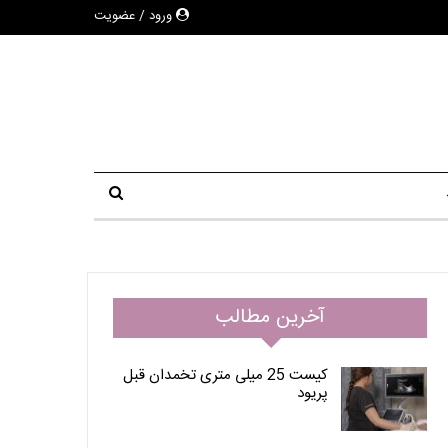
ورود / عضویت
آخرین مطالب
کیست 25 میلی متری تخمدان قبل
پریود