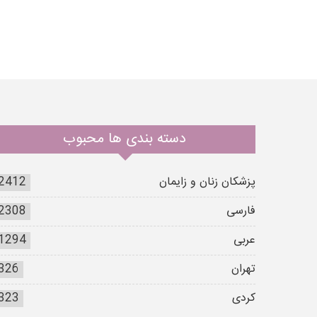
دسته بندی ها محبوب
پزشکان زنان و زایمان
2412
فارسی
2308
عربی
1294
تهران
326
کردی
323