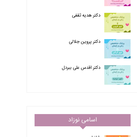
دکتر هدیه ثقفی
دکتر پروین جلالی
دکتر اقدس علی ببردل
اسامی نوزاد