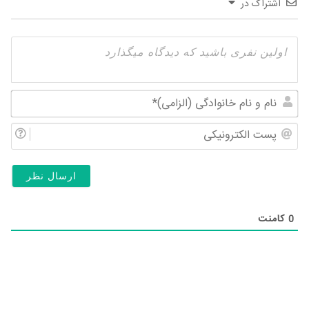
اشتراک در
نام
و
پس
نام
الک
خان
(ال
0
کامنت