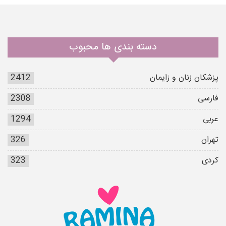
دسته بندی ها محبوب
پزشکان زنان و زایمان
2412
فارسی
2308
عربی
1294
تهران
326
کردی
323