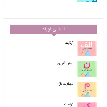
اسامی نوزاد
آبگینه
نوش آفرین
مَهتا(مه تا)
کرامت