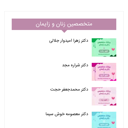
متخصصین زنان و زایمان
دکتر زهرا امیدوار جلالی
دکتر شراره مجد
دکتر محمدجعفر حجت
دکتر معصومه خوش سیما