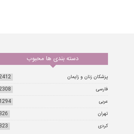
دسته بندی ها محبوب
پزشکان زنان و زایمان
2412
فارسی
2308
عربی
1294
تهران
326
کردی
323