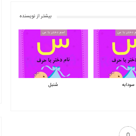
بیشتر از نویسنده
 دختر با س
اسم دختر با س
سودابه
سُنبل
0