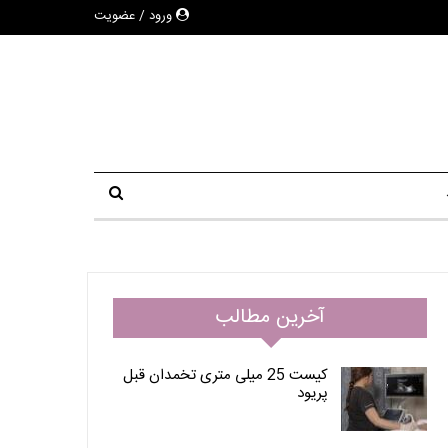
ورود / عضویت
آخرین مطالب
کیست 25 میلی متری تخمدان قبل
پریود