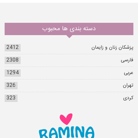
دسته بندی ها محبوب
پزشکان زنان و زایمان
2412
فارسی
2308
عربی
1294
تهران
326
کردی
323