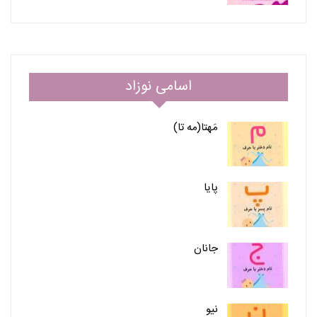
اسامی نوزاد
مَهتا(مه تا)
پایا
جانان
نیو