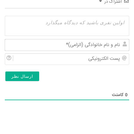
اشتراک در
نام
و
پس
نام
الک
خان
(ال
0
کامنت