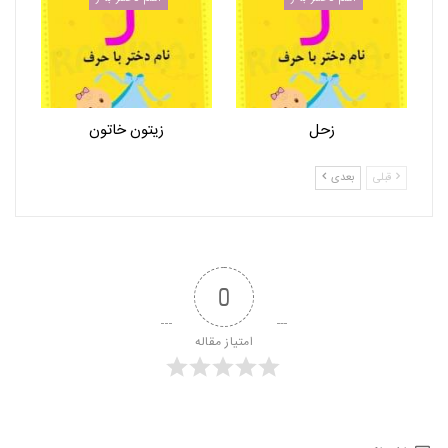
زحل
زیتون خاتون
قبلی
بعدی
0
امتیاز مقاله