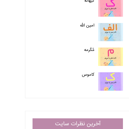
کیهانه
امین الله
مُکَرمه
کاموس
آخرین نظرات سایت