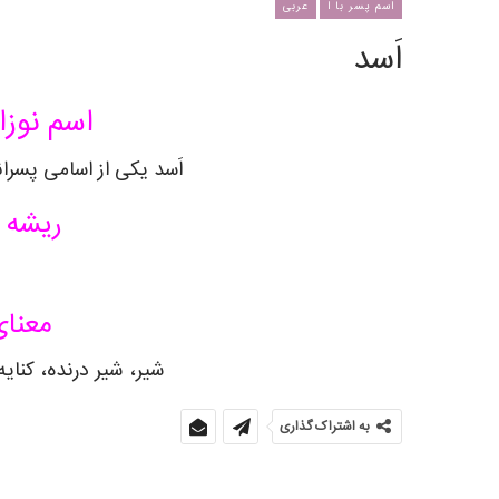
اسم پسر با ا
عربی
اَسد
اسم نوزا
اَسد یکی از اسامی پسران
ریشه ی
معنای
شیر، شیر درنده، کنای
به اشتراک گذاری