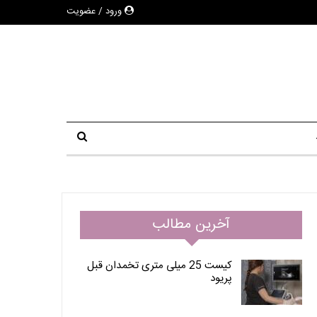
ورود / عضویت
آخرین مطالب
کیست 25 میلی متری تخمدان قبل
پریود