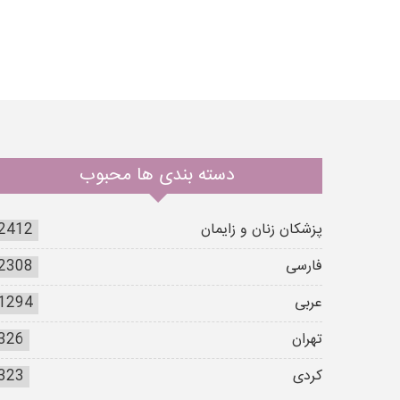
دسته بندی ها محبوب
پزشکان زنان و زایمان
2412
فارسی
2308
عربی
1294
تهران
326
کردی
323