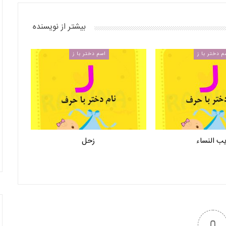
بیشتر از نویسنده
م دختر با ز
اسم دختر با ز
ب النساء
زحل
0