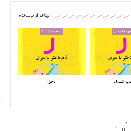
بیشتر از نویسنده
م دختر با ز
اسم دختر با ز
ب النساء
زحل
0