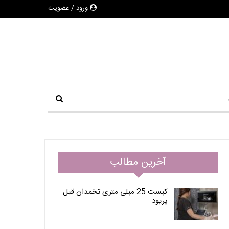
ورود / عضویت
آخرین مطالب
کیست 25 میلی متری تخمدان قبل
پریود