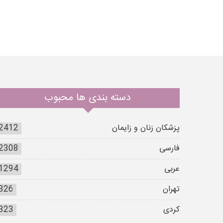
دسته بندی ها محبوب
پزشکان زنان و زایمان
2412
فارسی
2308
عربی
1294
تهران
326
کردی
323