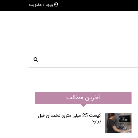
ورود / عضویت
آخرین مطالب
کیست 25 میلی متری تخمدان قبل
پریود