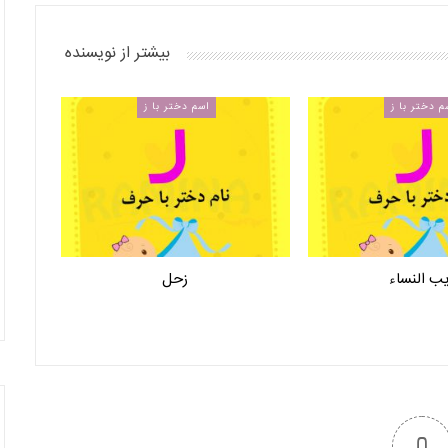
بیشتر از نویسنده
م دختر با ز
اسم دختر با ز
ب النساء
زحل
0