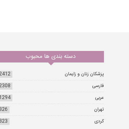
دسته بندی ها محبوب
پزشکان زنان و زایمان
2412
فارسی
2308
عربی
1294
تهران
326
کردی
323