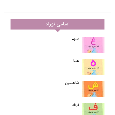
اسامی نوزاد
غمزه
هلنا
شاهسون
فرناد