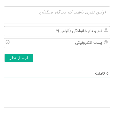
نام
و
پس
نام
الک
خان
(ال
0
کامنت