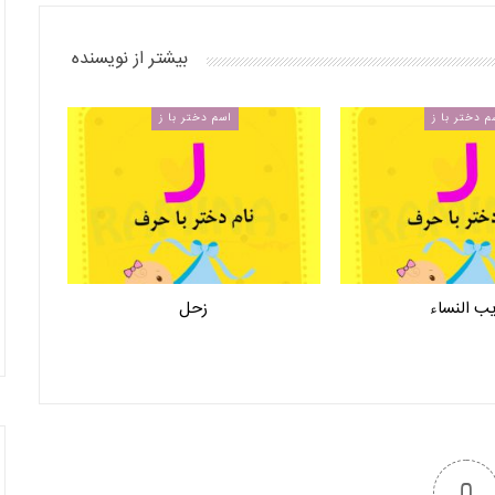
بیشتر از نویسنده
م دختر با ز
اسم دختر با ز
ب النساء
زحل
0