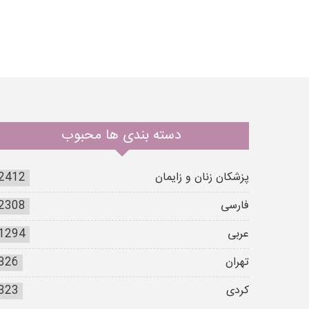
دسته بندی ها محبوب
پزشکان زنان و زایمان
2412
فارسی
2308
عربی
1294
تهران
326
کردی
323