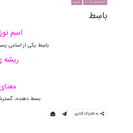
اسم پسر با ب
عربی
باسِط
اسم نوز
باسِط یکی از اسامی پسر
ریشه ی
معنای 
بسط دهنده، گسترش 
به اشتراک گذاری