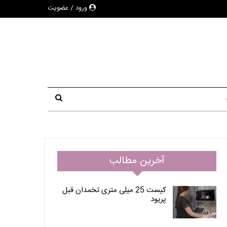
ورود / عضویت
آخرین مطالب
کیست 25 میلی متری تخمدان قبل
پریود