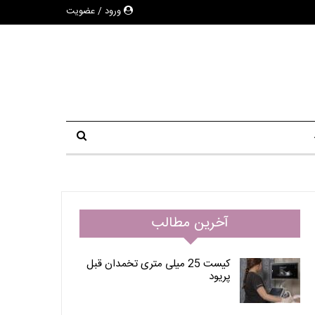
ورود / عضویت
آخرین مطالب
کیست 25 میلی متری تخمدان قبل
پریود