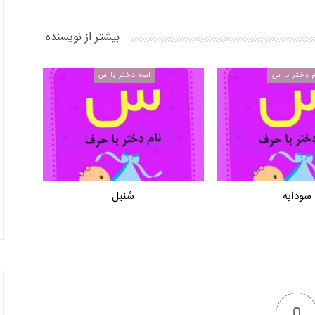
بیشتر از نویسنده
 دختر با س
اسم دختر با س
سودابه
سُنبل
0