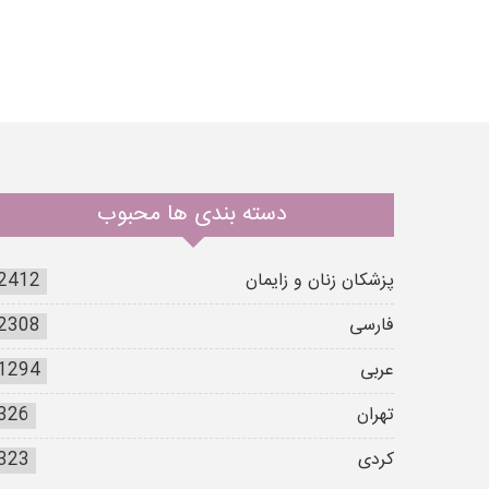
دسته بندی ها محبوب
پزشکان زنان و زایمان
2412
فارسی
2308
عربی
1294
تهران
326
کردی
323