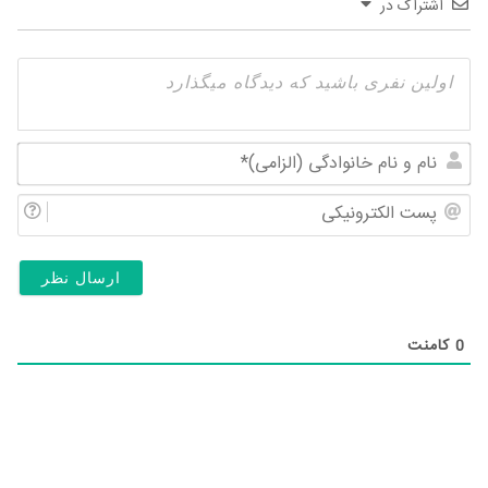
اشتراک در
نام
و
پس
نام
الک
خان
(ال
0
کامنت