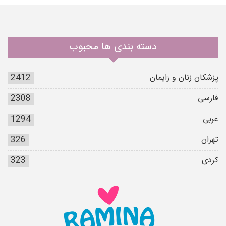
دسته بندی ها محبوب
پزشکان زنان و زایمان
2412
فارسی
2308
عربی
1294
تهران
326
کردی
323