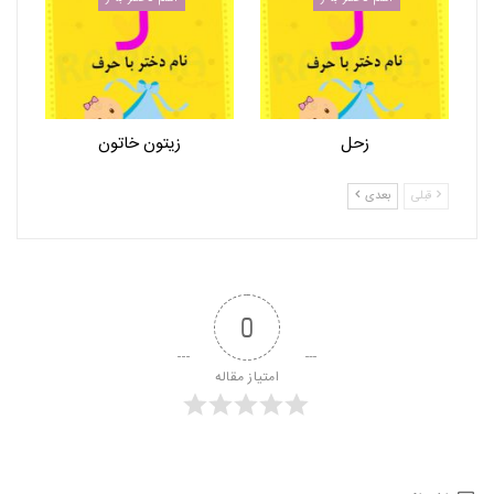
زحل
زیتون خاتون
قبلی
بعدی
0
امتیاز مقاله