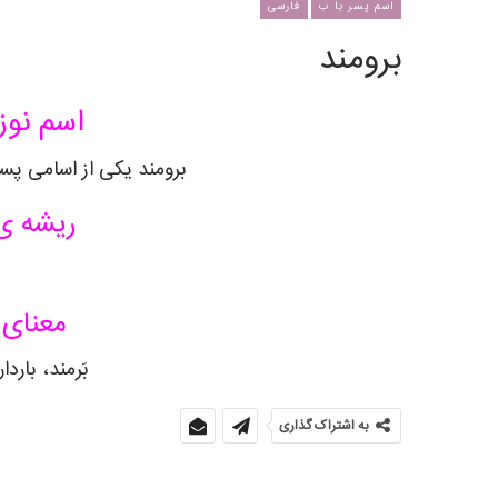
اسم پسر با ب
فارسی
برومند
اسم نوز
برومند یکی از اسامی پسر
ریشه ی 
معنای 
بَرمند، بارد
به اشتراک گذاری