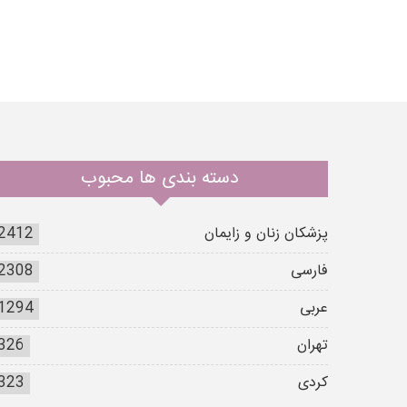
دسته بندی ها محبوب
پزشکان زنان و زایمان
2412
فارسی
2308
عربی
1294
تهران
326
کردی
323