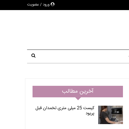
ورود / عضویت
آخرین مطالب
کیست 25 میلی متری تخمدان قبل
پریود