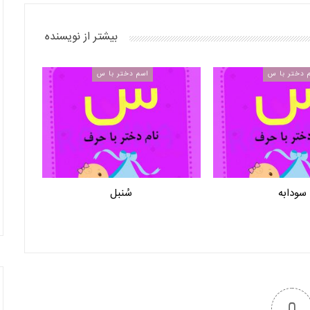
بیشتر از نویسنده
 دختر با س
اسم دختر با س
سودابه
سُنبل
0