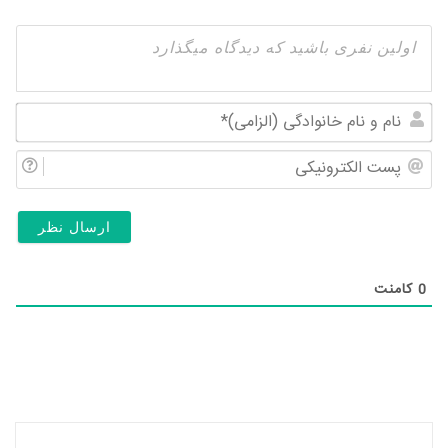
نام
و
پس
نام
الک
خان
(ال
0
کامنت