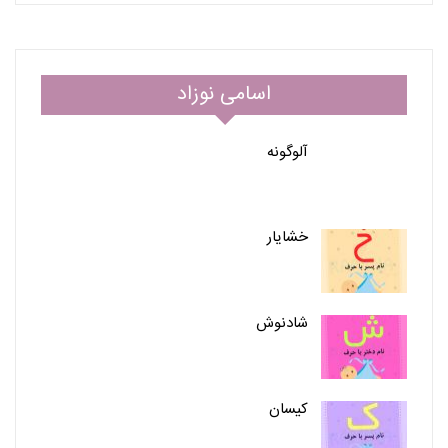
اسامی نوزاد
آلوگونه
خشایار
شادنوش
کیسان