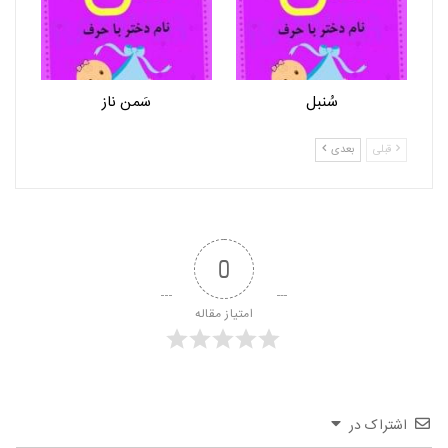
سُنبل
سَمن ناز
قبلی
بعدی
0
امتیاز مقاله
اشتراک در