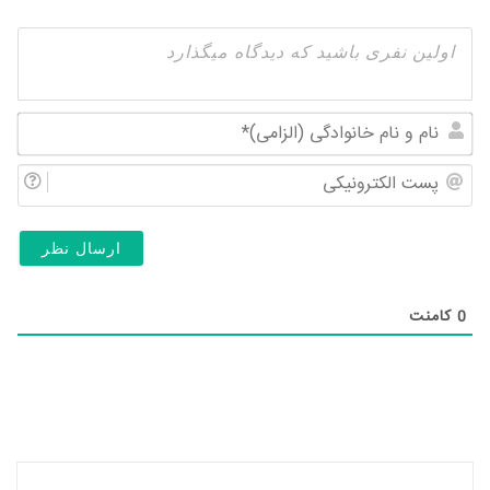
نام
و
پس
نام
الک
خان
(ال
0
کامنت