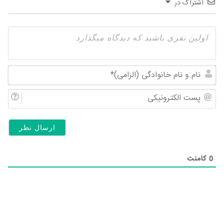
اشتراک در
نام
و
پس
نام
الک
خان
(ال
0
کامنت