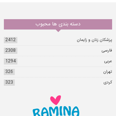
دسته بندی ها محبوب
پزشکان زنان و زایمان
2412
فارسی
2308
عربی
1294
تهران
326
کردی
323