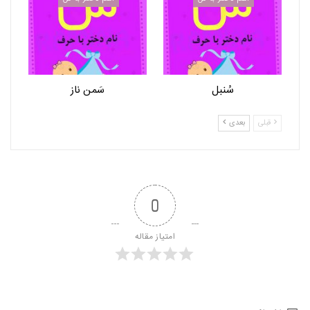
سُنبل
سَمن ناز
قبلی
بعدی
0
امتیاز مقاله