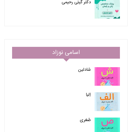
دکتر گیتی رحیمی
اسامی نوزاد
شادلین
اِلیا
صُغری