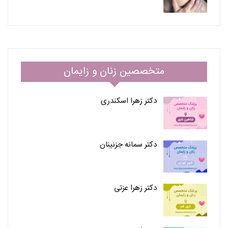
متخصصین زنان و زایمان
دکتر زهرا اسکندری
دکتر سمانه جزنینان
دکتر زهرا عزتی