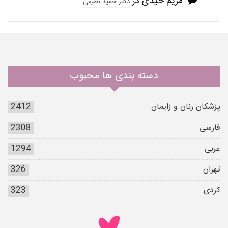
مریم حیدی
در
دکتر حمید نظیفی
دسته بندی ها محبوب
پزشکان زنان و زایمان
2412
فارسی
2308
عربی
1294
تهران
326
کردی
323