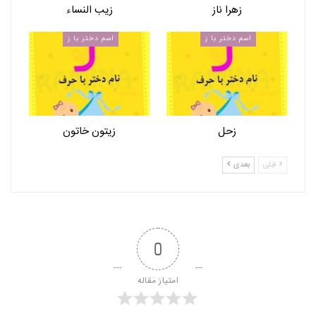
زهرا ناز
زیب النساء
اسم دختر با ز
اسم دختر با ز
زحل
زیتون خاتون
قبلی
بعدی
0
امتیاز مقاله