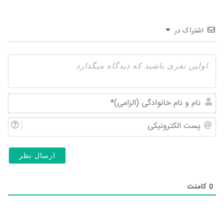
اشتراک در
نام
و
پس
نام
الک
خان
(ال
0
کامنت