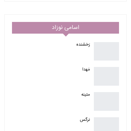
اسامی نوزاد
رَخشنده
مَهدا
متینه
نرگس