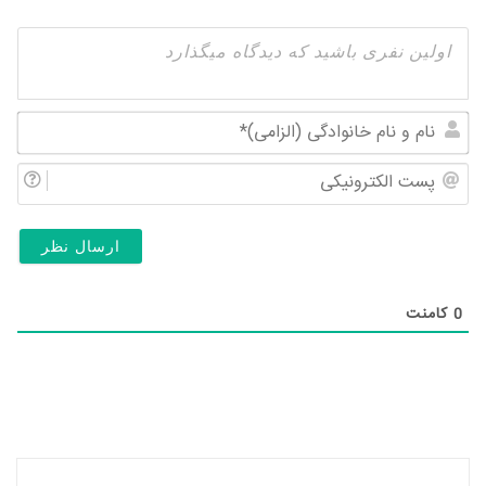
نام
و
پس
نام
الک
خان
(ال
0
کامنت