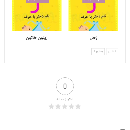
زحل
زیتون خاتون
قبلی
بعدی
0
امتیاز مقاله