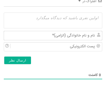
اشتراک در
نام
و
پس
نام
الک
خان
(ال
0
کامنت