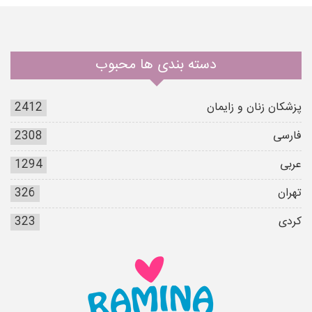
دسته بندی ها محبوب
پزشکان زنان و زایمان
2412
فارسی
2308
عربی
1294
تهران
326
کردی
323