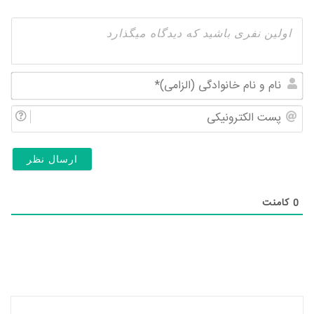
نام
و
پس
نام
الک
خان
(ال
0
کامنت