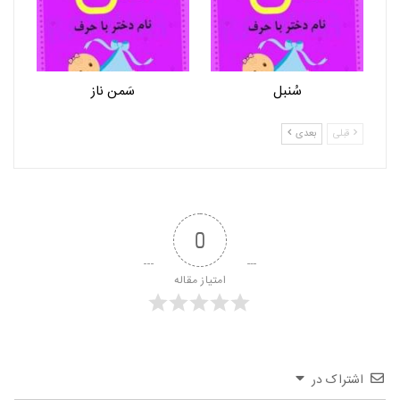
سُنبل
سَمن ناز
قبلی
بعدی
0
امتیاز مقاله
اشتراک در