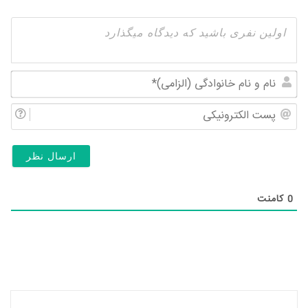
نام
و
پس
نام
الک
خان
(ال
0
کامنت