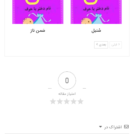
سُنبل
سَمن ناز
قبلی
بعدی
0
امتیاز مقاله
اشتراک در