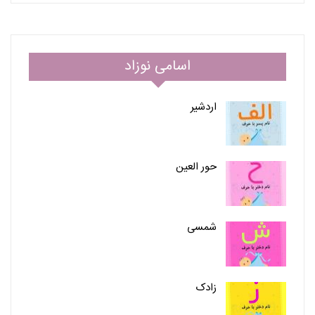
اسامی نوزاد
اردشیر
حور العین
شمسی
زادک