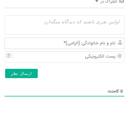
اشتراک در
نام
و
پس
نام
الک
خان
(ال
0
کامنت