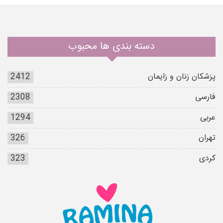
دسته بندی ها محبوب
پزشکان زنان و زایمان
2412
فارسی
2308
عربی
1294
تهران
326
کردی
323