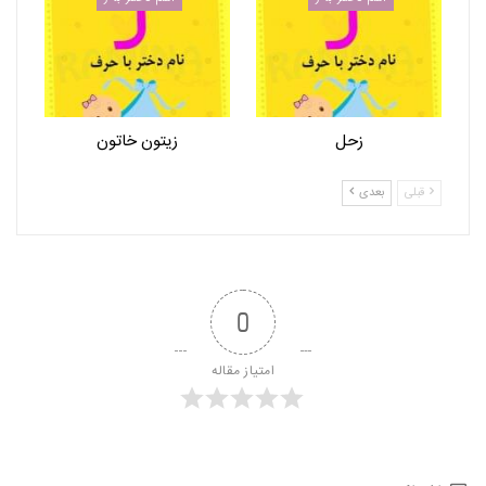
زحل
زیتون خاتون
قبلی
بعدی
0
امتیاز مقاله