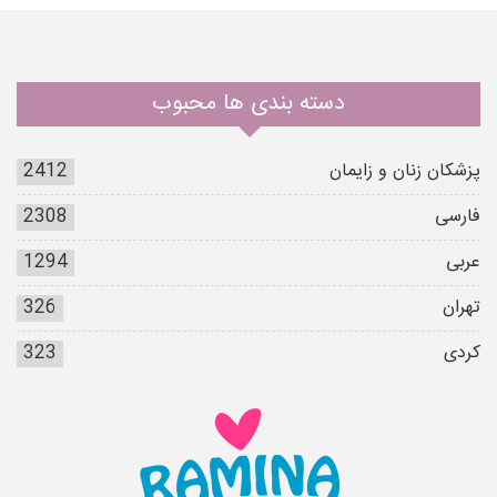
دسته بندی ها محبوب
پزشکان زنان و زایمان
2412
فارسی
2308
عربی
1294
تهران
326
کردی
323