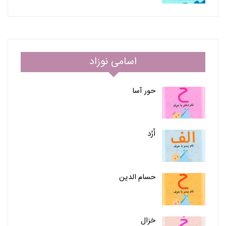
اسامی نوزاد
حور آسا
اُرُد
حسام الدین
خزال