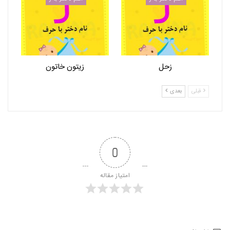
زحل
زیتون خاتون
قبلی
بعدی
0
امتیاز مقاله