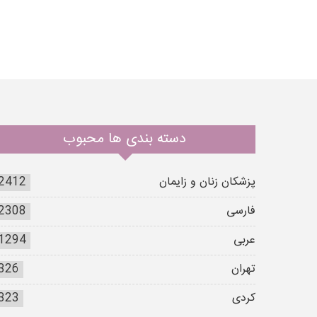
دسته بندی ها محبوب
پزشکان زنان و زایمان
2412
فارسی
2308
عربی
1294
تهران
326
کردی
323