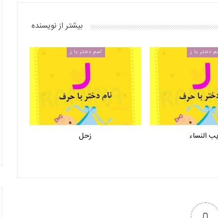
بیشتر از نویسنده
م دختر با ز
اسم دختر با ز
ب النساء
زحل
0