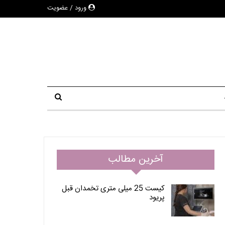
ورود / عضویت
آخرین مطالب
کیست 25 میلی متری تخمدان قبل
پریود