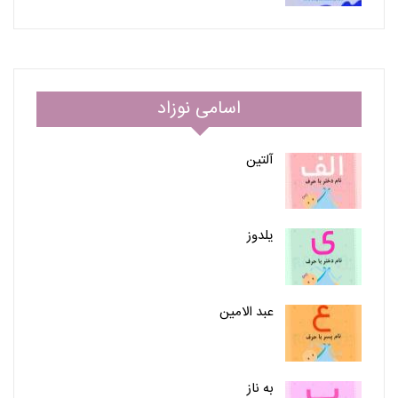
اسامی نوزاد
آلتین
یلدوز
عبد الامین
به ناز