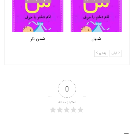
سُنبل
سَمن ناز
قبلی
بعدی
0
امتیاز مقاله