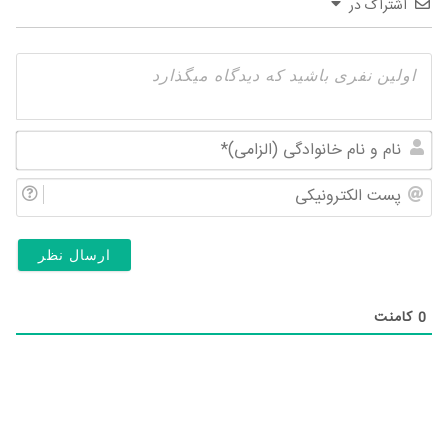
اشتراک در
نام
و
پس
نام
الک
خان
(ال
0
کامنت