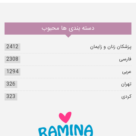
دسته بندی ها محبوب
پزشکان زنان و زایمان
2412
فارسی
2308
عربی
1294
تهران
326
کردی
323