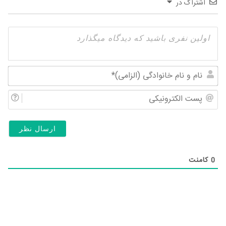
اشتراک در
نام
و
پس
نام
الک
خان
(ال
0
کامنت