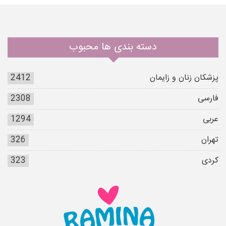
دسته بندی ها محبوب
پزشکان زنان و زایمان
2412
فارسی
2308
عربی
1294
تهران
326
کردی
323