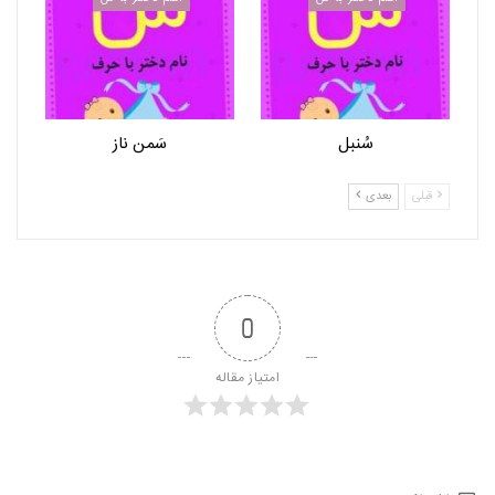
سُنبل
سَمن ناز
قبلی
بعدی
0
امتیاز مقاله