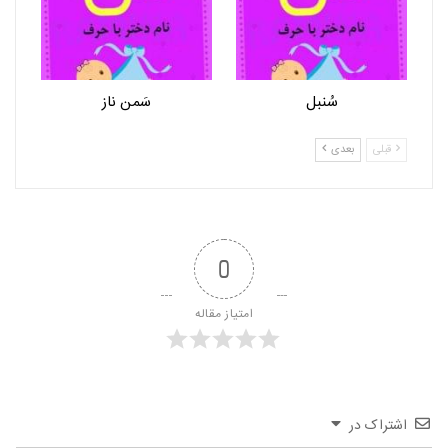
سُنبل
سَمن ناز
قبلی
بعدی
0
امتیاز مقاله
اشتراک در