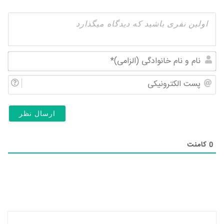
نام
و
پس
نام
الک
خان
(ال
0
کامنت