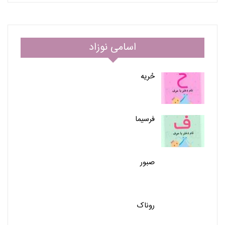
اسامی نوزاد
حُریه
فرسیما
صبور
روناک