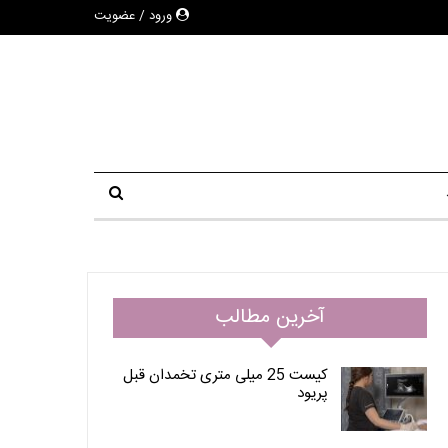
ورود / عضویت
آخرین مطالب
کیست 25 میلی متری تخمدان قبل
پریود