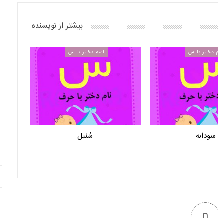
بیشتر از نویسنده
 دختر با س
اسم دختر با س
سودابه
سُنبل
0