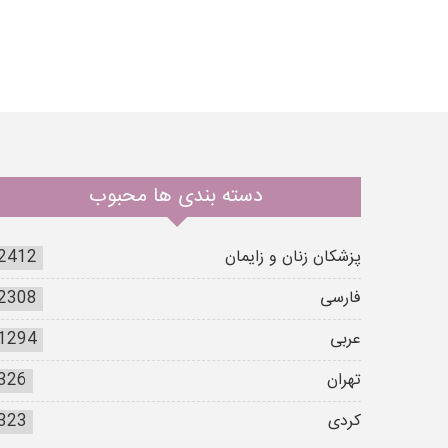
دسته بندی ها محبوب
پزشکان زنان و زایمان
2412
فارسی
2308
عربی
1294
تهران
326
کردی
323