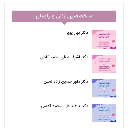
متخصصین زنان و زایمان
دکتر بهار پویا
دکتر اشرف زینلی نجف آبادی
دکتر داور حسین زاده نمین
دکتر ناهید علی محمد قدسی