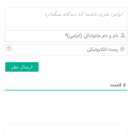
نام
و
پس
نام
الک
خان
(ال
0
کامنت