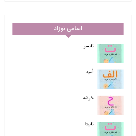
اسامی نوزاد
تانسو
اُمید
خوشه
تابیتا