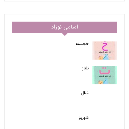
اسامی نوزاد
خجسته
تلناز
مَنال
شهروز