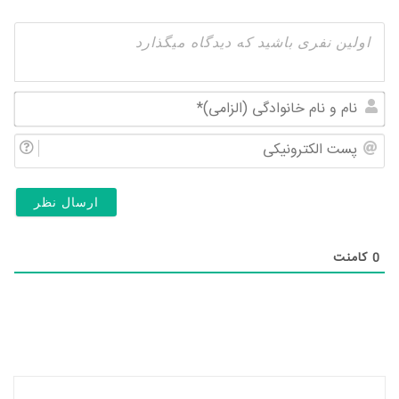
نام
و
پس
نام
الک
خان
(ال
0
کامنت