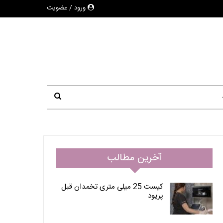
ورود / عضویت
آخرین مطالب
کیست 25 میلی متری تخمدان قبل
پریود