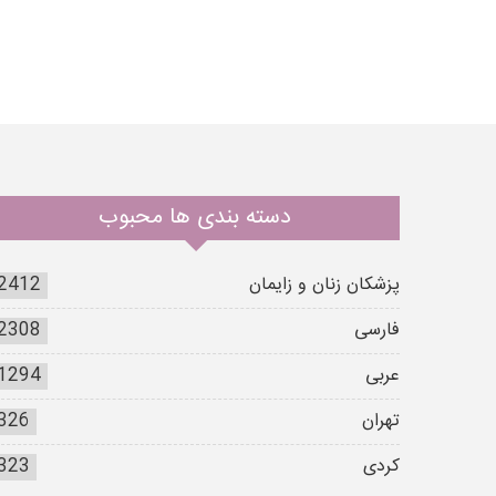
دسته بندی ها محبوب
پزشکان زنان و زایمان
2412
فارسی
2308
عربی
1294
تهران
326
کردی
323