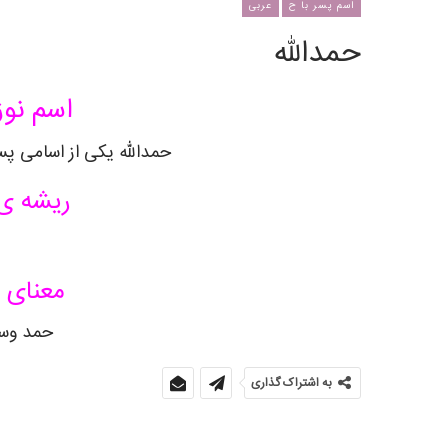
اسم پسر با ح
عربی
حمدالله
اسم نوز
حمدالله
یکی از اسامی پسر
ریشه ی
معنای 
حمد وس
به اشتراک گذاری