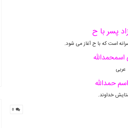
اد پسر با ح
انه است که با ح آغاز می شود.
 اسم
حمدالله
عربی
اسم
حمدالله
تایش خداوند
.
0