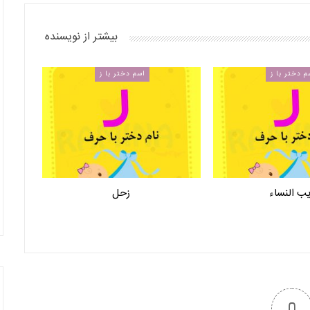
بیشتر از نویسنده
م دختر با ز
اسم دختر با ز
ب النساء
زحل
0