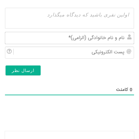
نام
و
پس
نام
الک
خان
(ال
0
کامنت