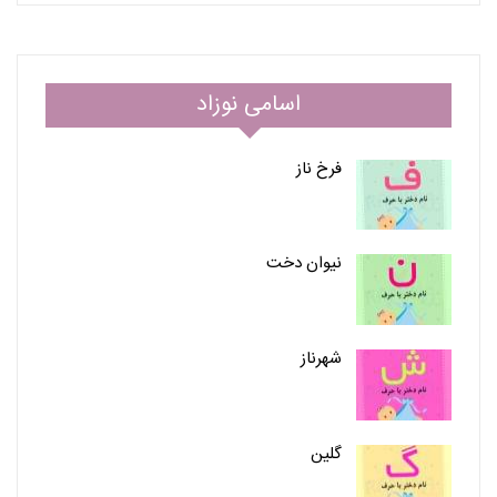
اسامی نوزاد
فرخ ناز
نیوان دخت
شهرناز
گلین