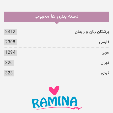
دسته بندی ها محبوب
پزشکان زنان و زایمان
2412
فارسی
2308
عربی
1294
تهران
326
کردی
323