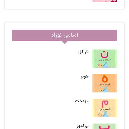
اسامی نوزاد
نار گل
هوبر
مَهدخت
بزرگمهر