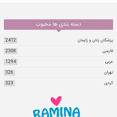
دسته بندی ها محبوب
پزشکان زنان و زایمان
2412
فارسی
2308
عربی
1294
تهران
326
کردی
323