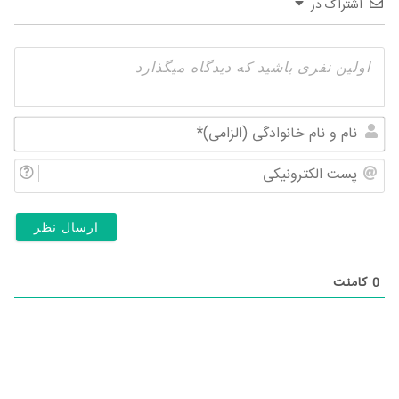
اشتراک در
نام
و
پس
نام
الک
خان
(ال
0
کامنت