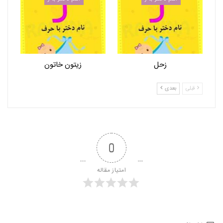
زحل
زیتون خاتون
قبلی
بعدی
0
امتیاز مقاله