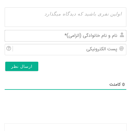
نام
و
پس
نام
الک
خان
(ال
0
کامنت