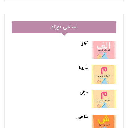
اسامی نوزاد
آفاق
مارینا
مژان
شاهپور