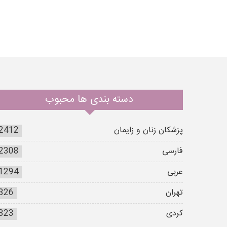
دسته بندی ها محبوب
پزشکان زنان و زایمان
2412
فارسی
2308
عربی
1294
تهران
326
کردی
323