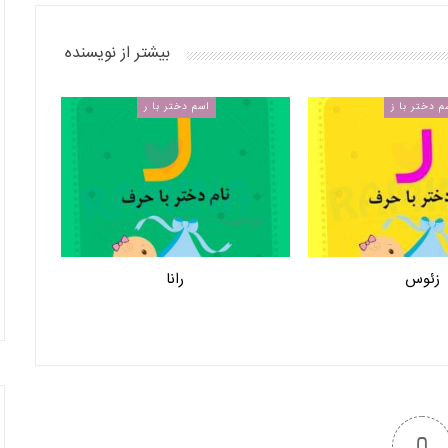
بیشتر از نویسنده
م دختر با ز
اسم دختر با ر
زئوس
رانا
0