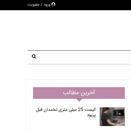
ورود / عضویت
آخرین مطالب
کیست 25 میلی متری تخمدان قبل
پریود