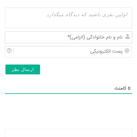
نام
و
پس
نام
الک
خان
(ال
0
کامنت