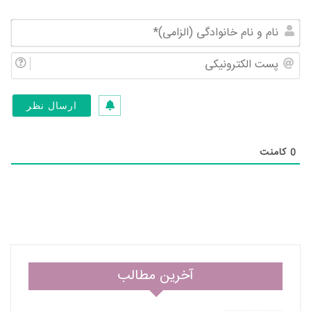
نام
و
پس
نام
الک
خان
(ال
0
کامنت
آخرین مطالب