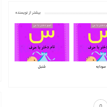
بیشتر از نویسنده
 دختر با س
اسم دختر با س
سودابه
سُنبل
0