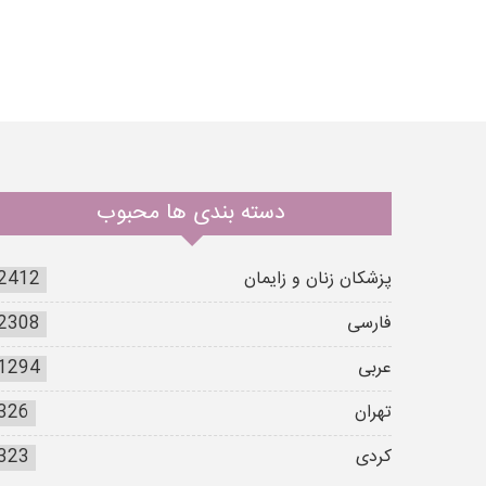
دسته بندی ها محبوب
پزشکان زنان و زایمان
2412
فارسی
2308
عربی
1294
تهران
326
کردی
323