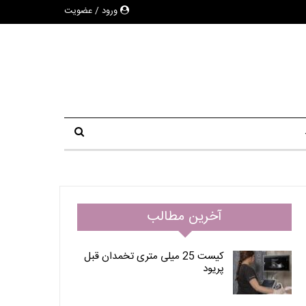
ورود / عضویت
آخرین مطالب
کیست 25 میلی متری تخمدان قبل
پریود