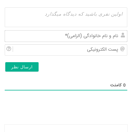
نام
و
پس
نام
الک
خان
(ال
0
کامنت