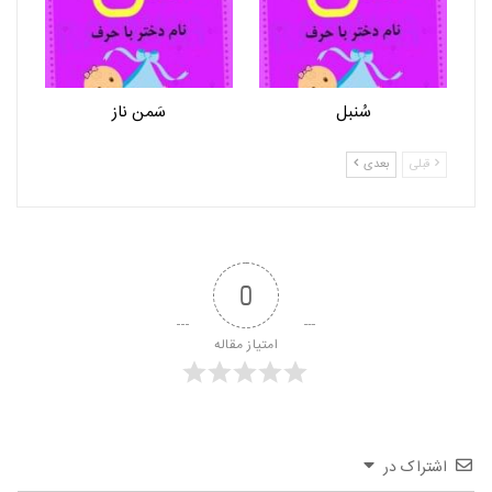
سُنبل
سَمن ناز
قبلی
بعدی
0
امتیاز مقاله
اشتراک در