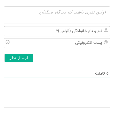
نام
و
پس
نام
الک
خان
(ال
0
کامنت