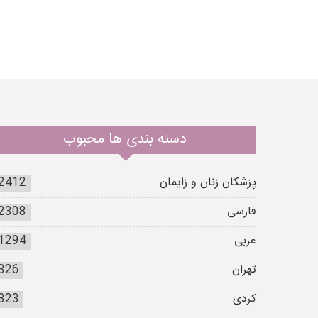
دسته بندی ها محبوب
پزشکان زنان و زایمان
2412
فارسی
2308
عربی
1294
تهران
326
کردی
323