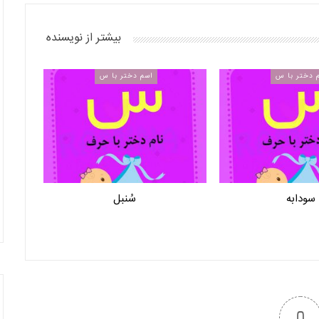
بیشتر از نویسنده
 دختر با س
اسم دختر با س
سودابه
سُنبل
0