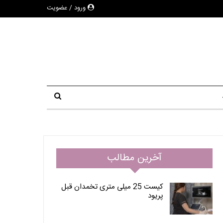
ورود / عضویت
آخرین مطالب
کیست 25 میلی متری تخمدان قبل
پریود