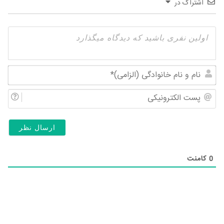
اشتراک در
نام
و
پس
نام
الک
خان
(ال
0
کامنت