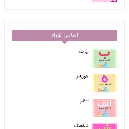
اسامی نوزاد
برزمند
هوربانو
اعظم
شباهنگ