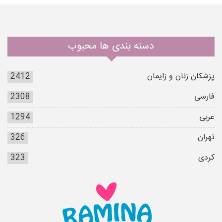
دسته بندی ها محبوب
پزشکان زنان و زایمان
2412
فارسی
2308
عربی
1294
تهران
326
کردی
323