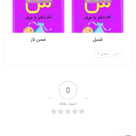
سُنبل
سَمن ناز
قبلی
بعدی
0
امتیاز مقاله