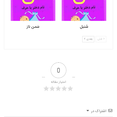
سُنبل
سَمن ناز
قبلی
بعدی
0
امتیاز مقاله
اشتراک در