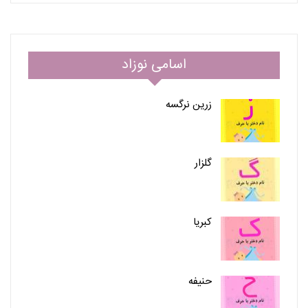
اسامی نوزاد
زرین نرگسه
گلزار
کبریا
حنیفه