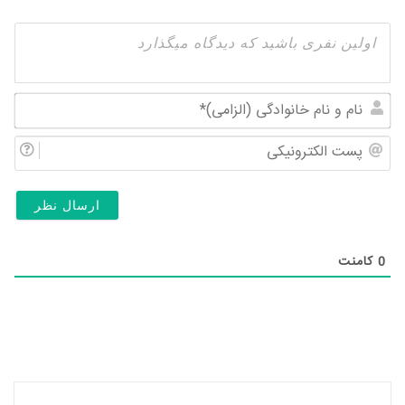
نام
و
پس
نام
الک
خان
(ال
0
کامنت