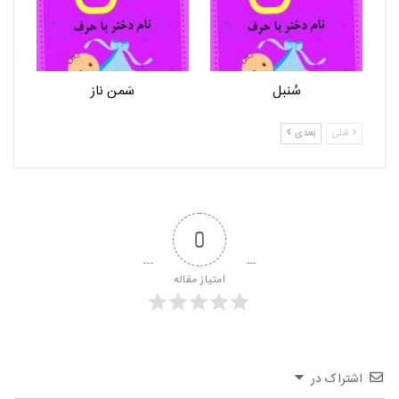
سُنبل
سَمن ناز
قبلی
بعدی
0
امتیاز مقاله
اشتراک در