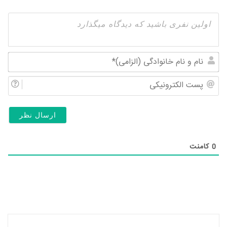
نام
و
پس
نام
الک
خان
(ال
0
کامنت