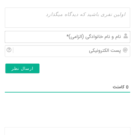
نام
و
پس
نام
الک
خان
(ال
0
کامنت