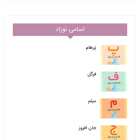
اسامی نوزاد
پَرهام
فرگل
میثم
جان افروز